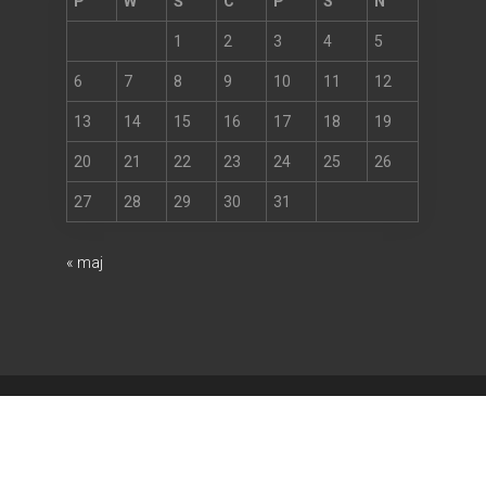
P
W
Ś
C
P
S
N
1
2
3
4
5
6
7
8
9
10
11
12
13
14
15
16
17
18
19
20
21
22
23
24
25
26
27
28
29
30
31
« maj
Wy