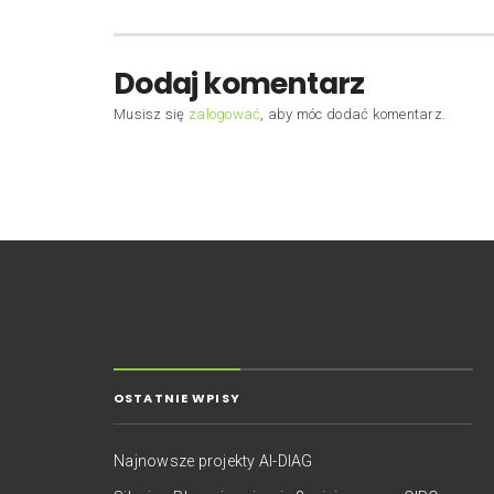
Dodaj komentarz
Musisz się
zalogować
, aby móc dodać komentarz.
OSTATNIE WPISY
Najnowsze projekty AI-DIAG