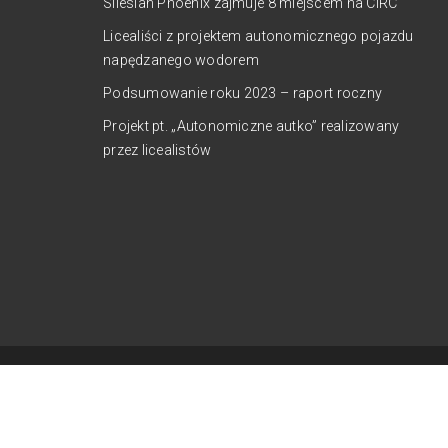
Silesian Phoenix zajmuje 8 miejscem na CIRC
Licealiści z projektem autonomicznego pojazdu
napędzanego wodorem
Podsumowanie roku 2023 – raport roczny
Projekt pt. „Autonomiczne autko” realizowany
przez licealistów