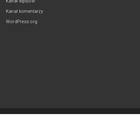
Kanał wpisów
Kanał komentarzy
WordPress.org
konanie: Małgorzata Stein i
Patryk Długajczyk
©
AI-METH
2022